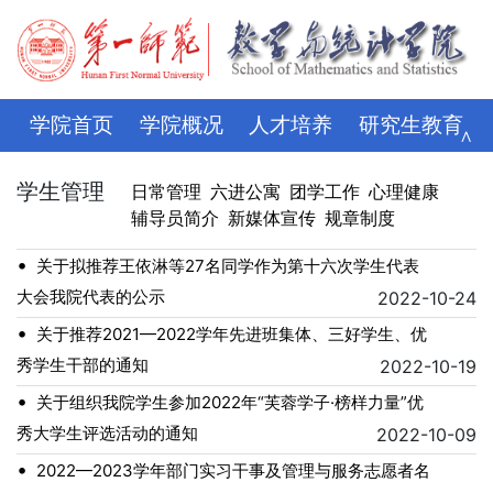
学院首页
学院概况
人才培养
研究生教育
∧
学科科研
师资队伍
招生就业
党建思政
学生管理
日常管理
六进公寓
团学工作
心理健康
辅导员简介
新媒体宣传
规章制度
学生管理
评建专栏
资料下载
学校主页
•
关于拟推荐王依淋等27名同学作为第十六次学生代表
大会我院代表的公示
2022-10-24
•
关于推荐2021—2022学年先进班集体、三好学生、优
秀学生干部的通知
2022-10-19
•
关于组织我院学生参加2022年“芙蓉学子·榜样力量”优
秀大学生评选活动的通知
2022-10-09
•
2022—2023学年部门实习干事及管理与服务志愿者名