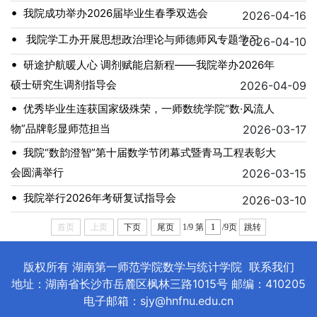
•
我院成功举办2026届毕业生春季双选会
2026-04-16
•
我院学工办开展思想政治理论与师德师风专题学习
2026-04-10
•
研途护航暖人心 调剂赋能启新程——我院举办2026年
硕士研究生调剂指导会
2026-04-09
•
优秀毕业生连获国家级殊荣，一师数统学院“数·风流人
物”品牌彰显师范担当
2026-03-17
•
我院“数韵澄智”第十届数学节闭幕式暨青马工程表彰大
会圆满举行
2026-03-15
•
我院举行2026年考研复试指导会
2026-03-10
首页
上页
下页
尾页
1/9
第
/9页
跳转
版权所有 湖南第一师范学院数学与统计学院
联系我们
地址：湖南省长沙市岳麓区枫林三路1015号 邮编：410205
电子邮箱：sjy@hnfnu.edu.cn