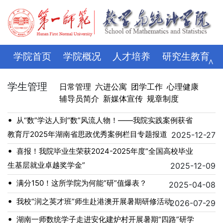
学院首页
学院概况
人才培养
研究生教育
∧
学科科研
师资队伍
招生就业
党建思政
学生管理
日常管理
六进公寓
团学工作
心理健康
辅导员简介
新媒体宣传
规章制度
学生管理
评建专栏
资料下载
学校主页
•
从“数”学达人到“数”风流人物！——我院实践案例获省
教育厅2025年湖南省思政优秀案例栏目专题报道
2025-12-27
•
喜报！我院毕业生荣获2024-2025年度“全国高校毕业
生基层就业卓越奖学金”
2025-12-09
•
满分150！这所学院为何能“研”值爆表？
2025-04-08
•
我校“润之英才班”师生赴港澳开展暑期研修活动
2026-07-29
•
湖南一师数统学子走进安化建炉村开展暑期“四路”研学