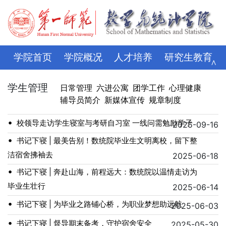
学院首页
学院概况
人才培养
研究生教育
∧
学科科研
师资队伍
招生就业
党建思政
学生管理
日常管理
六进公寓
团学工作
心理健康
辅导员简介
新媒体宣传
规章制度
学生管理
评建专栏
资料下载
学校主页
•
校领导走访学生寝室与考研自习室 一线问需勉励学子
2025-09-16
•
书记下寝 | 最美告别！数统院毕业生文明离校，留下整
洁宿舍拂袖去
2025-06-18
•
书记下寝 | 奔赴山海，前程远大：数统院以温情走访为
毕业生壮行
2025-06-14
•
书记下寝 | 为毕业之路铺心桥，为职业梦想助远航
2025-06-03
•
书记下寝 | 督导期末备考，守护宿舍安全
2025-05-30