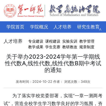
学院首页
学院概况
人才培养
研究生教育
∧
学科科研
师资队伍
招生就业
党建思政
人才培养
专业建设
课程建设
实验实训
教学管理
教学成果
学生竞赛
教研教改
规章制度
学生管理
评建专栏
资料下载
学校主页
关于举办2023-2024学年第一学期线
性代数A,线性代数,线性代数B期中考试
的通知
发布时间：2024-10-22 作者： 浏览次数：
349
次
为了落实学校党委部署，实现“一章一测两考
试”，营造全校学生学习数学良好的学习氛围，夯