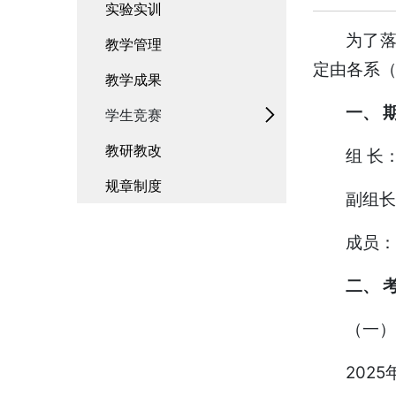
实验实训
为了落
教学管理
定由各系（
教学成果
一、 
学生竞赛
教研教改
组 长
规章制度
副组长
成员：
二、 
（一）
2025