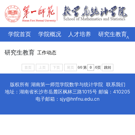
学院首页
学院概况
人才培养
研究生教育
∧
学科科研
师资队伍
招生就业
党建思政
研究生教育
工作动态
学生管理
评建专栏
资料下载
学校主页
首页
上页
下页
尾页
0/0
第
/0页
跳转
版权所有 湖南第一师范学院数学与统计学院
联系我们
地址：湖南省长沙市岳麓区枫林三路1015号 邮编：410205
电子邮箱：sjy@hnfnu.edu.cn