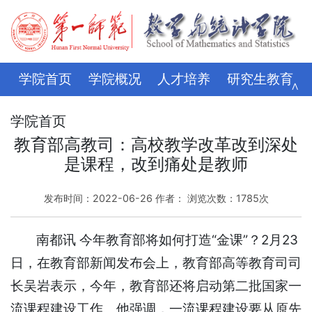
学院首页
学院概况
人才培养
研究生教育
∧
学科科研
师资队伍
招生就业
党建思政
学院首页
教育部高教司：高校教学改革改到深处
学生管理
评建专栏
资料下载
学校主页
是课程，改到痛处是教师
发布时间：2022-06-26 作者： 浏览次数：
1785
次
南都讯 今年教育部将如何打造“金课”？2月23
日，在教育部新闻发布会上，教育部高等教育司司
长吴岩表示，今年，教育部还将启动第二批国家一
流课程建设工作。他强调，一流课程建设要从原先