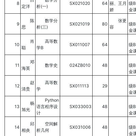
8
SX021020
64
丽、王月
级
定洋
析(一)
娇
金
陈
数学分
张更
9
SX021019
80
级
思
析(三)
容
金
肖
高等数
10
SX011007
64
级
聪
学B
金
邓
11
数学史
024ZB010
48
级
海英
金
赵
高等数
12
SX011113
29
级
清贵
学
金
Python
杨
13
语言程序设
SX033003
48
级
旭光
计
金
邱
空间解
14
SX031006
48
级
相炎
析几何
金