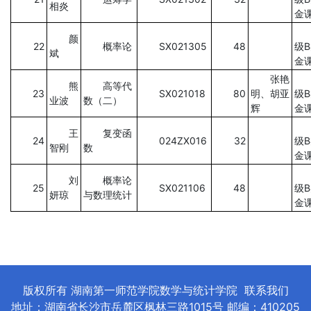
相炎
金
颜
22
概率论
SX021305
48
级
斌
金
张艳
熊
高等代
23
SX021018
80
明、胡亚
级
业波
数（二）
辉
金
王
复变函
24
024ZX016
32
级
智刚
数
金
刘
概率论
25
SX021106
48
级
B
妍琼
与数理统计
金
版权所有 湖南第一师范学院数学与统计学院
联系我们
地址：湖南省长沙市岳麓区枫林三路1015号 邮编：410205