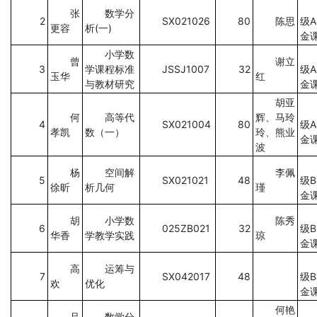
张
数学分
2
SX021026
80
陈思
级
更容
析(一)
金
小学数
曾
谢立
3
学课程标准
JSSJ1007
32
级
玉华
红
与教材研究
金
胡亚
何
高等代
辉、马玲
4
SX021004
80
级
孝凯
数（一）
玲、熊业
金
波
杨
空间解
李佩
5
SX021021
48
级
徐昕
析几何
瑾
金
胡
小学数
陈秀
6
025ZB021
32
级
华香
学教学实践
琼
金
高
运筹与
7
SX042017
48
级
欢
优化
金
何艳
吕
数学分