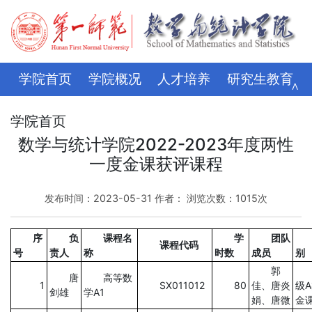
学院首页
学院概况
人才培养
研究生教育
∧
学科科研
师资队伍
招生就业
党建思政
学院首页
数学与统计学院2022-2023年度两性
学生管理
评建专栏
资料下载
学校主页
一度金课获评课程
发布时间：2023-05-31 作者： 浏览次数：
1015
次
序
负
课程名
学
团队
课程代码
号
责人
称
时数
成员
别
郭
唐
高等数
1
SX011012
80
佳、唐炎
级
剑雄
学A1
娟、唐微
金