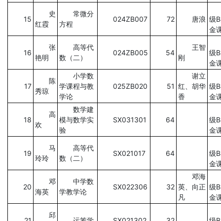
史
常微分
15
024ZB007
72
唐浪
级
红霞
方程
金
张
高等代
王智
16
024ZB005
54
级
艳明
数（二）
刚
金
小学数
谢立
陈
17
学课程与教
025ZB020
51
红、胡华
级
秀琼
学论
香
金
数学建
高
18
模与数学实
SX031301
64
级
欢
验
金
马
高等代
19
SX021017
64
级
玲玲
数（二）
金
邓海
邓
中学数
20
SX022306
32
英、向正
级
海英
学教学论
凡
金
邱
21
运筹学
SX021302
32
级