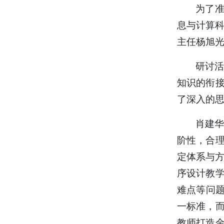
为了准
息与计算科
主任杨旭
研讨
知识的衔
了深入的
肖建
阶性，合
定体系与方
序设计教
难点等问题
一标准，
教师打造