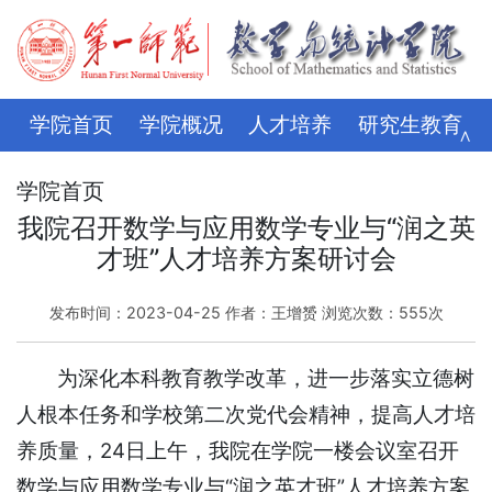
学院首页
学院概况
人才培养
研究生教育
∧
学科科研
师资队伍
招生就业
党建思政
学院首页
我院召开数学与应用数学专业与“润之英
学生管理
评建专栏
资料下载
学校主页
才班”人才培养方案研讨会
发布时间：2023-04-25 作者：王增赟 浏览次数：
555
次
为深化本科教育教学改革，进一步落实立德树
人根本任务和学校第二次党代会精神，提高人才培
养质量，24日上午，我院在学院一楼会议室召开
数学与应用数学专业与“润之英才班”人才培养方案