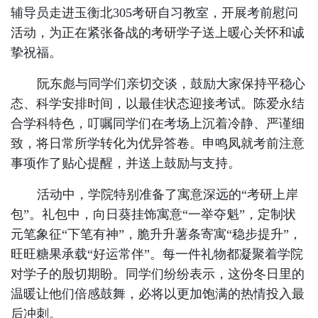
辅导员走进玉衡北305考研自习教室，开展考前慰问
活动，为正在紧张备战的考研学子送上暖心关怀和诚
挚祝福。
阮东彪与同学们亲切交谈，鼓励大家保持平稳心
态、科学安排时间，以最佳状态迎接考试。陈爱永结
合学科特色，叮嘱同学们在考场上沉着冷静、严谨细
致，将日常所学转化为优异答卷。申鸣凤就考前注意
事项作了贴心提醒，并送上鼓励与支持。
活动中，学院特别准备了寓意深远的“考研上岸
包”。礼包中，向日葵挂饰寓意“一举夺魁”，定制状
元笔象征“下笔有神”，脆升升薯条寄寓“稳步提升”，
旺旺糖果承载“好运常伴”。每一件礼物都凝聚着学院
对学子的殷切期盼。同学们纷纷表示，这份冬日里的
温暖让他们倍感鼓舞，必将以更加饱满的热情投入最
后冲刺。