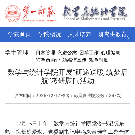
学院首页
学院概况
人才培养
研究生教育
∧
学科科研
师资队伍
招生就业
党建思政
学生管理
日常管理
六进公寓
团学工作
心理健康
辅导员简介
新媒体宣传
规章制度
学生管理
评建专栏
资料下载
学校主页
数学与统计学院开展“研途送暖 筑梦启
航”考研慰问活动
发布时间：2025-12-17 作者：彭晨嘉 浏览次数：
267
次
12月16日中午，数学与统计学院党委书记阮东
彪、院长陈爱永、党委副书记申鸣凤带领学工办全体