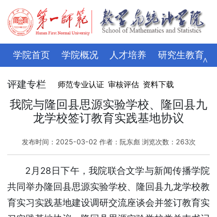
学院首页
学院概况
人才培养
研究生教育
∧
学科科研
师资队伍
招生就业
党建思政
评建专栏
师范专业认证
审核评估
资料下载
学生管理
评建专栏
资料下载
学校主页
我院与隆回县思源实验学校、隆回县九
龙学校签订教育实践基地协议
发布时间：2025-03-02 作者：阮东彪 浏览次数：
263
次
2月28日下午，我院联合文学与新闻传播学院
共同举办隆回县思源实验学校、隆回县九龙学校教
育实习实践基地建设调研交流座谈会并签订教育实