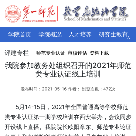
学院首页
学院概况
人才培养
研究生教育
∧
学科科研
师资队伍
招生就业
党建思政
评建专栏
师范专业认证
审核评估
资料下载
学生管理
评建专栏
资料下载
学校主页
我院参加教务处组织召开的2021年师范
类专业认证线上培训
发布时间：2021-05-16 作者： 浏览次数：
472
次
5月14-15日，2021年全国普通高等学校师范
类专业认证第一期学校培训在西安举办，会议同步
开设线上直播。我院院长欧阳章东、师范专业论证