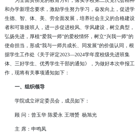
为全面贯彻党的教育方针，落实学校第二次党代会精神
和办学新理念要求，激励学生努力学习，奋发向上，促进学
生德、智、体、美、劳全面发展，培养社会主义的合格建设
者和可靠接班人，进一步促进校风、学风建设，树立典型，
弘扬先进，厚植
“爱我一师”的爱校情怀，树立“兴我一师”的
使命担当，形成“我与一师共成长、同发展”的价值认同，根
据
学生工作处《关于评定2023—2024
学年度校级先进班集
体、三好学生、优秀学生干部的通知》，为做好本次申报工
作，现将有关事项通知如下：
一、组织领导
学院成立评定委员会，成员如下：
顾
问：曾玉华
陈爱永
王增赟
杨旭光
主
席：申鸣凤