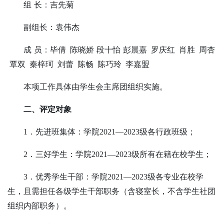
组
长：吉先菊
副组长：袁伟杰
成
员：毕倩
陈晓娇
段十怡
彭晨嘉
罗庆红
肖胜
周杏
覃双
秦梓珂
刘蕾
陈畅
陈巧玲
李嘉盟
本项工作具体由学生会主席团组织实施。
二、评定对象
1．先进班集体：学院
2021—2023
级各行政班级；
2．三好学生：学院
2021—2023
级所有在籍在校学生；
3．优秀学生干部：
学院2021—2023
级各专业在校学
生，且需担任各级学生干部职务（含寝室长，不含学生社团
组织内部职务）。