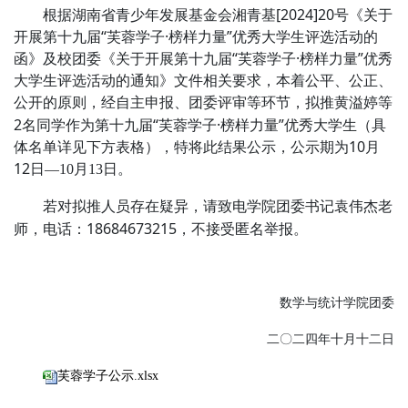
根据
湖南省青少年发展基金会湘青基
[2024]20号《关于
开展第十九届“芙蓉学子·榜样力量”优秀大学生评选活动的
函》及校团委《关于开展第十九届“芙蓉学子·榜样力量”优秀
大学生评选活动的通知》文件相关要求
，
本着公平、公正、
公开的原则，
团委评审等环节，拟推黄溢婷等
经自主申报、
2名同学作为第十九届“芙蓉学子·榜样力量”优秀大学生（具
体名单详见下方表格），特将此结果公示，公示期为10月
12日
—
10月13日。
若对拟
人员存在疑异，请致电学院
团委书记袁伟杰老
推
师，电话：
18684673215，不接受匿名举报。
数学与统计学院团委
二〇二四年
十
月
十二
日
芙蓉学子公示.xlsx