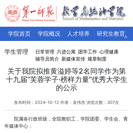
学院首页
学院概况
人才培养
研究生教育
∧
学科科研
师资队伍
招生就业
党建思政
学生管理
日常管理
六进公寓
团学工作
心理健康
辅导员简介
新媒体宣传
规章制度
学生管理
评建专栏
资料下载
学校主页
关于我院拟推黄溢婷等2名同学作为第
十九届“芙蓉学子·榜样力量”优秀大学生
的公示
发布时间：2024-10-12 作者：袁伟杰 浏览次数：
307
次
院属各行政班级，全院教职工，学院团委、学生会、青
年媒体中心：