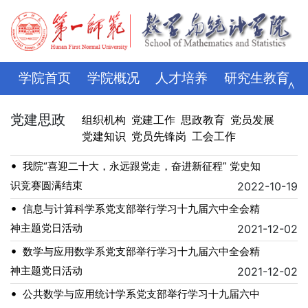
学院首页
学院概况
人才培养
研究生教育
∧
学科科研
师资队伍
招生就业
党建思政
党建思政
组织机构
党建工作
思政教育
党员发展
党建知识
党员先锋岗
工会工作
学生管理
评建专栏
资料下载
学校主页
•
我院“喜迎二十大，永远跟党走，奋进新征程” 党史知
识竞赛圆满结束
2022-10-19
•
信息与计算科学系党支部举行学习十九届六中全会精
神主题党日活动
2021-12-02
•
数学与应用数学系党支部举行学习十九届六中全会精
神主题党日活动
2021-12-02
•
公共数学与应用统计学系党支部举行学习十九届六中