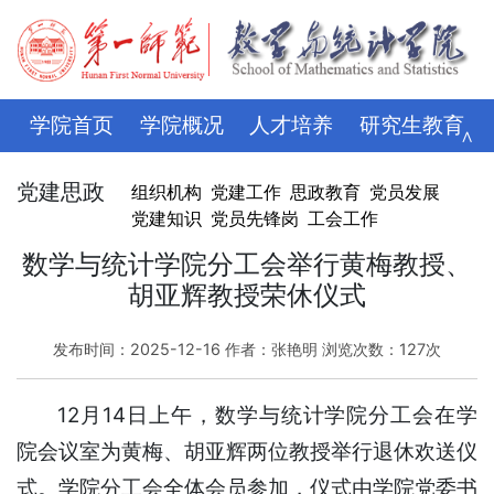
学院首页
学院概况
人才培养
研究生教育
∧
学科科研
师资队伍
招生就业
党建思政
党建思政
组织机构
党建工作
思政教育
党员发展
党建知识
党员先锋岗
工会工作
学生管理
评建专栏
资料下载
学校主页
数学与统计学院分工会举行黄梅教授、
胡亚辉教授荣休仪式
发布时间：2025-12-16 作者：张艳明 浏览次数：
127
次
12月14日上午，数学与统计学院分工会在学
院会议室为黄梅、胡亚辉两位教授举行退休欢送仪
式。学院分工会全体会员参加，仪式由学院党委书