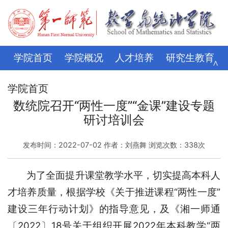
学院首页
学院概况
人才培养
研究生教育
∧
学科科研
师资队伍
招生就业
党建思政
学院首页
数统院召开“两性一度”“金课”建设专题
学生管理
评建专栏
资料下载
学校主页
研讨培训会
发布时间：2022-07-02 作者：刘燕舞 浏览次数：
338
次
为了全面提升课堂教学水平，切实提高本科人
才培养质量，根据学校《关于推进课程“两性一度”
建设三年行动计划》的指导意见，及《湘一师通
〔2022〕18号关于组织开展2022年本科教学“两