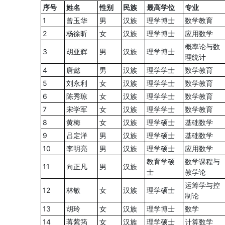
序号
姓名
性别
民族
最高学位
专业
1
曾玉华
男
汉族
理学博士
数学教育
2
杨徐昕
女
汉族
理学博士
应用数学
概率论与数
3
胡亚辉
男
汉族
理学博士
理统计
4
唐懿
男
汉族
理学学士
数学教育
5
刘永利
女
汉族
理学学士
数学教育
6
陈秀琼
女
汉族
理学学士
数学教育
7
宋学军
女
汉族
理学学士
数学教育
8
黄梅
女
汉族
理学硕士
基础数学
9
吕定洋
男
汉族
理学硕士
基础数学
10
李明亮
男
汉族
理学硕士
应用数学
教育学硕
数学课程与
11
向正凡
男
汉族
士
教学论
运筹学与控
12
林敏
女
汉族
理学硕士
制论
13
胡玲
女
汉族
理学博士
数学
14
蒋紫筠
女
汉族
理学硕士
计算数学