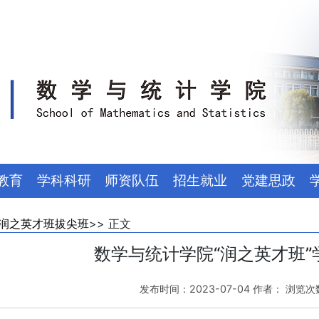
教育
学科科研
师资队伍
招生就业
党建思政
润之英才班拔尖班
>> 正文
数学与统计学院“润之英才班”
发布时间：2023-07-04 作者： 浏览