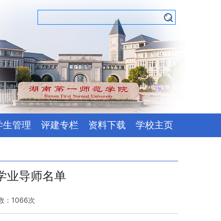
学生管理
评建专栏
资料下载
学校主页
学业导师名单
次数：
1066
次