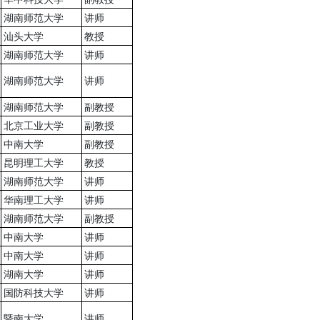
湖南师范大学
讲师
汕头大学
教授
湖南师范大学
讲师
湖南师范大学
讲师
湖南师范大学
副教授
北京工业大学
副教授
中南大学
副教授
昆明理工大学
教授
湖南师范大学
讲师
华南理工大学
讲师
湖南师范大学
副教授
中南大学
讲师
中南大学
讲师
湖南大学
讲师
国防科技大学
讲师
暨南大学
讲师